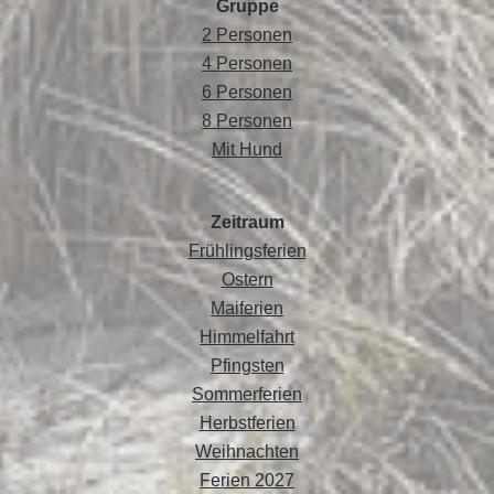
Gruppe
2 Personen
4 Personen
6 Personen
8 Personen
Mit Hund
Zeitraum
Frühlingsferien
Ostern
Maiferien
Himmelfahrt
Pfingsten
Sommerferien
Herbstferien
Weihnachten
Ferien 2027